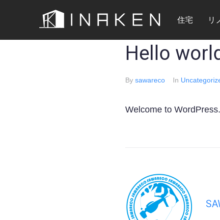
住宅
リ
Hello worl
By
sawareco
In
Uncategoriz
Welcome to WordPress. Thi
SA